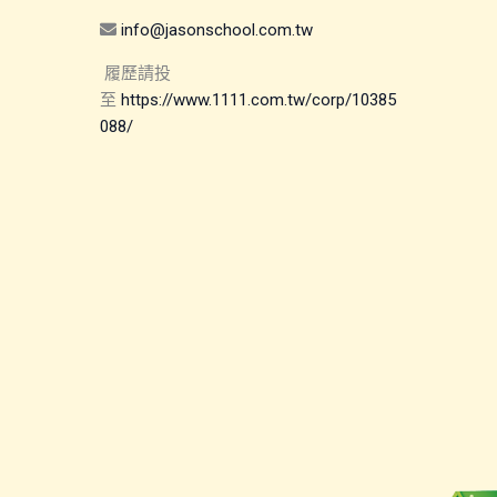
info@jasonschool.com.tw
履歷請投
至
https://www.1111.com.tw/corp/10385
088/