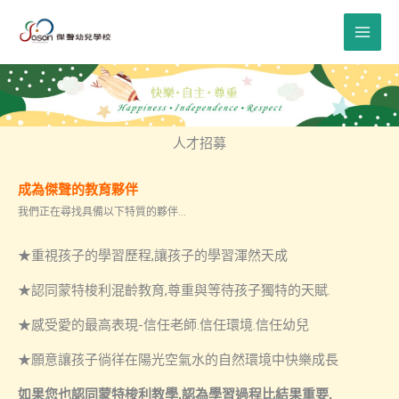
跳
至
主
要
內
容
人才招募
成為傑聲的教育夥伴
我們正在尋找具備以下特質的夥伴…
★重視孩子的學習歷程,讓孩子的學習渾然天成
★認同蒙特梭利混齡教育,尊重與等待孩子獨特的天賦.
★感受愛的最高表現-信任老師.信任環境.信任幼兒
★願意讓孩子徜徉在陽光空氣水的自然環境中快樂成長
如果您也認同蒙特梭利教學,認為學習過程比結果重要,