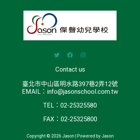
Contact us
臺北市中山區明水路397巷2弄12號
EMAIL：info@jasonschool.com.tw
TEL：02-25325580
FAX：02-25325800
Copyright © 2026 Jason | Powered by Jason