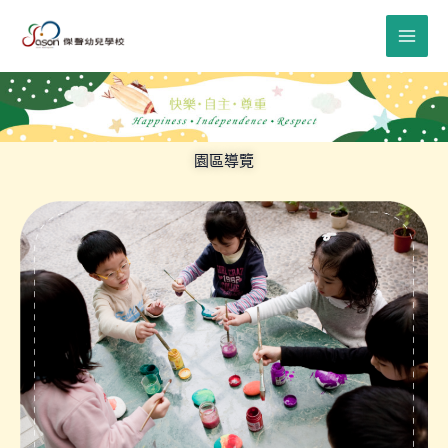
跳
至
主
要
內
容
園區導覽