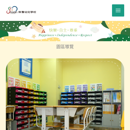
跳
至
主
要
內
容
園區導覽