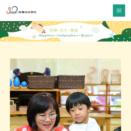
跳
至
主
要
內
容