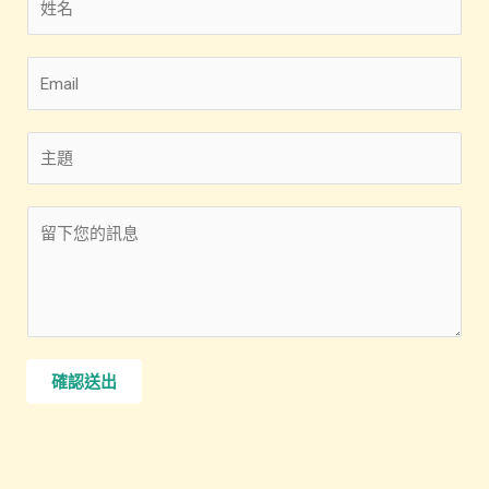
名
*
電
子
郵
主
件
旨
*
*
您
的
留
言
*
確認送出