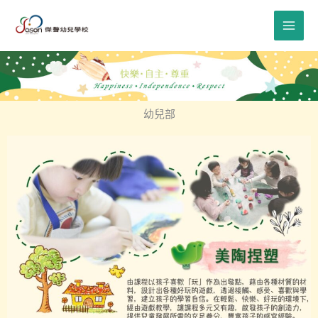
跳
至
主
要
內
容
幼兒部